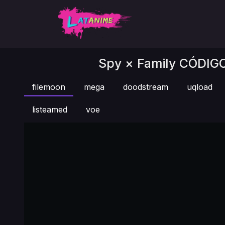
Spy × Family CÓDIGO:
filemoon
mega
doodstream
uqload
listeamed
voe