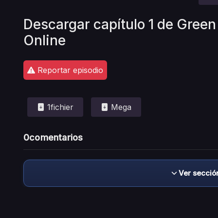
Descargar capítulo 1 de Gree
Online
Reportar episodio
1fichier
Mega
0
comentarios
Ver secció
Descargo de responsabilidad: este sitio no 