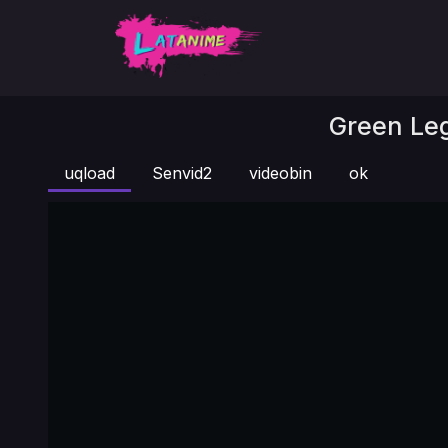
Green Leg
uqload
Senvid2
videobin
ok