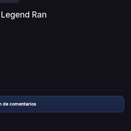
n Legend Ran
n de comentarios
almacena ningún archivo/video en sus servidores, ni enlaz