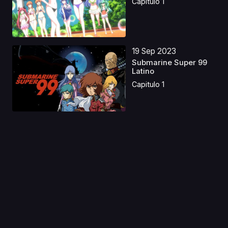
Capitulo 1
19 Sep 2023
Submarine Super 99
Latino
Capitulo 1
08 Ago 2019
Mahou Shoujo
Madoka Magica Movie
3: Hang...
Capitulo 1
09 Ene 2020
Infinite Dendrogram
Capitulo 1