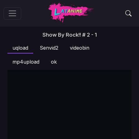
Show By Rock!! # 2 - 1
uqload
Senvid2
videobin
mp4upload
ok