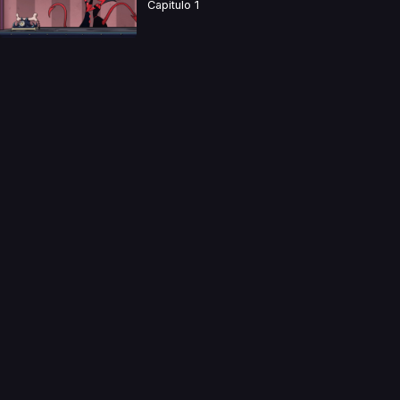
Capitulo 1
a directamente. Ningun video se encuentra