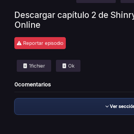
Descargar capítulo 2 de Shin
Online
Reportar episodio
1fichier
Ok
0
comentarios
Ver secció
Descargo de responsabilidad: este sitio no 