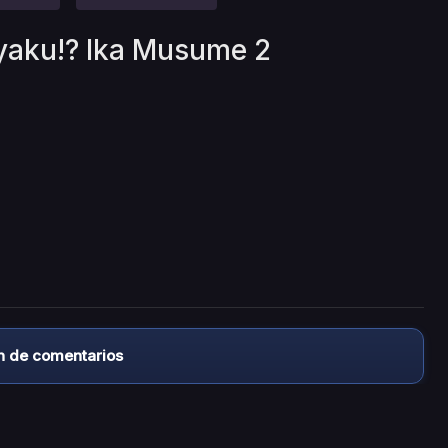
ryaku!? Ika Musume 2
n de comentarios
almacena ningún archivo/video en sus servidores, ni enlaz