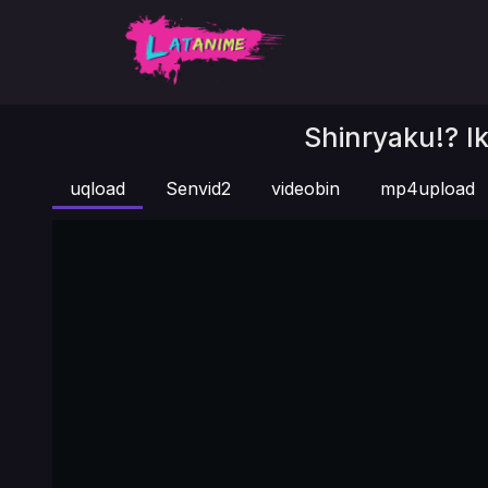
Shinryaku!? I
uqload
Senvid2
videobin
mp4upload