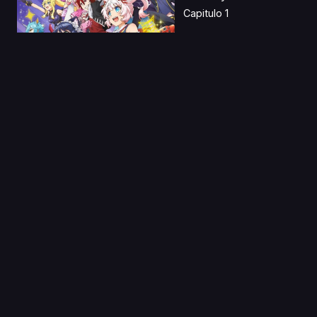
Capitulo 1
03 Abr 2026
Snowball Earth Latino
Capitulo 1
03 Ene 2020
Ichigo 100%
Capitulo 1
11 Ago 2019
Rockman Hoshi ni
Negai wo (MegaMan: