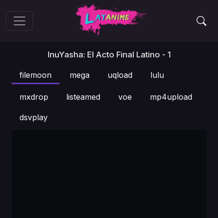
InuYasha: El Acto Final Latino - 1
filemoon
mega
uqload
lulu
mxdrop
listeamed
voe
mp4upload
dsvplay