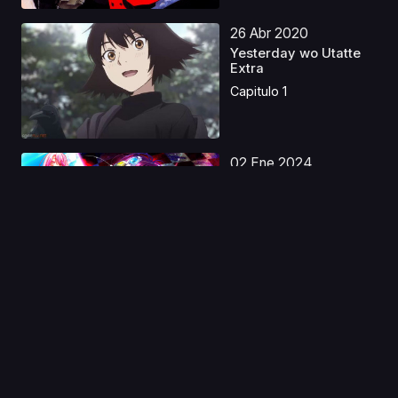
26 Abr 2020
Yesterday wo Utatte
Extra
Capitulo 1
02 Ene 2024
No Game No Life: Zero
Castellano
Capitulo 1
29 Oct 2025
Disney Twisted-
Wonderland: La serie
Lati...
Capitulo 1