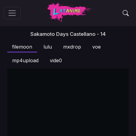
Sakamoto Days Castellano - 14
filemoon
lulu
mxdrop
voe
mp4upload
vide0