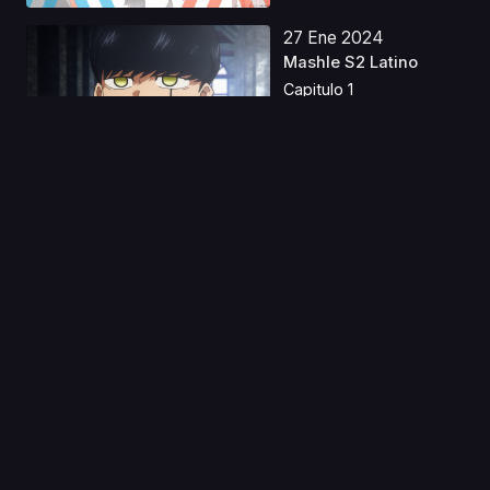
27 Ene 2024
Mashle S2 Latino
Capitulo 1
10 Ago 2019
Shokugeki no Souma:
Ni no Sara OVA
Capitulo 1
01 Oct 2021
Nanatsu no Taizai
Movie 2: Hikari ni Nor...
Capitulo 1