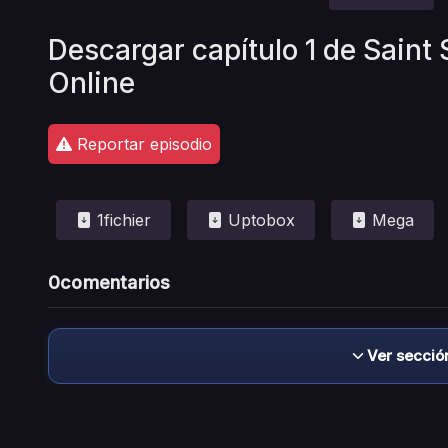
Descargar capítulo 1 de Saint
Online
Reportar episodio
1fichier
Uptobox
Mega
0
comentarios
Ver secció
Descargo de responsabilidad: este sitio no 