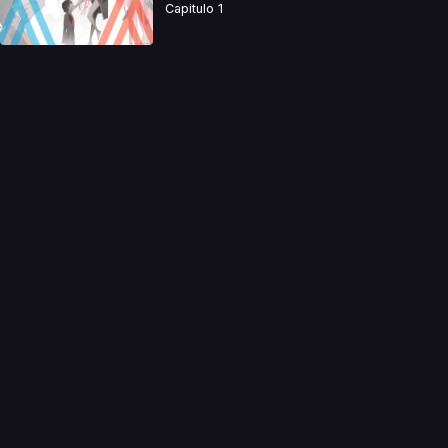
Capitulo 1
a directamente. Ningun video se encuentra