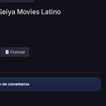
 Seiya Movies Latino
Fireload
n de comentarios
almacena ningún archivo/video en sus servidores, ni enlaz