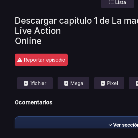
Lista
Descargar capítulo 1 de La ma
Live Action
Online
Reportar episodio
1fichier
Mega
Pixel
0
comentarios
Ver secció