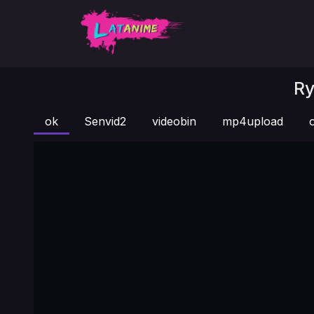
Ry
ok
Senvid2
videobin
mp4upload