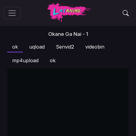
Okane Ga Nai - 1
ok
uqload
Senvid2
videobin
mp4upload
ok