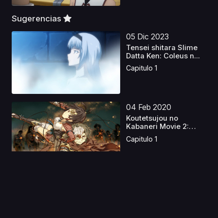
Sugerencias
05 Dic 2023
Tensei shitara Slime
Datta Ken: Coleus n...
Capitulo 1
04 Feb 2020
Koutetsujou no
Kabaneri Movie 2:
Moeru I...
Capitulo 1
01 Sep 2020
Taiho Shichau zo in
America
Capitulo 1