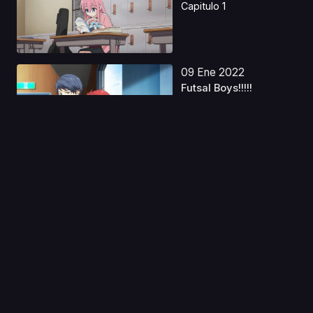
Capitulo 1
09 Ene 2022
Futsal Boys!!!!!
Capitulo 1
02 Ago 2019
Tokyo Underground
Capitulo 1
05 Oct 2023
Ella y yo en el baño de
mujeres Latino