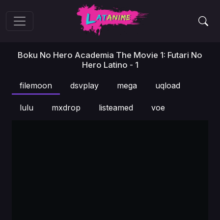
Boku No Hero Academia The Movie 1: Futari No
Hero Latino - 1
filemoon
dsvplay
mega
uqload
lulu
mxdrop
listeamed
voe