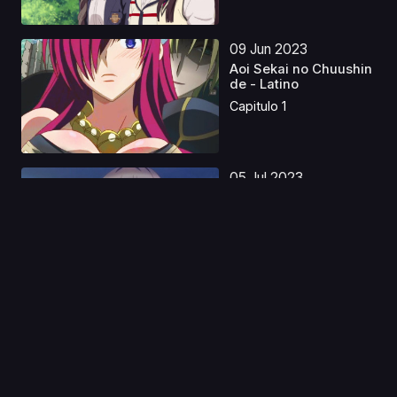
09 Jun 2023
Aoi Sekai no Chuushin
de - Latino
Capitulo 1
05 Jul 2023
Death March kara
Hajimaru Isekai
Kyousou...
Capitulo 1
10 Jun 2023
Back Street Girls:
Gokudolls Castellano
Capitulo 1