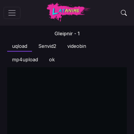
Gleipnir - 1
uqload
Senvid2
videobin
mp4upload
ok