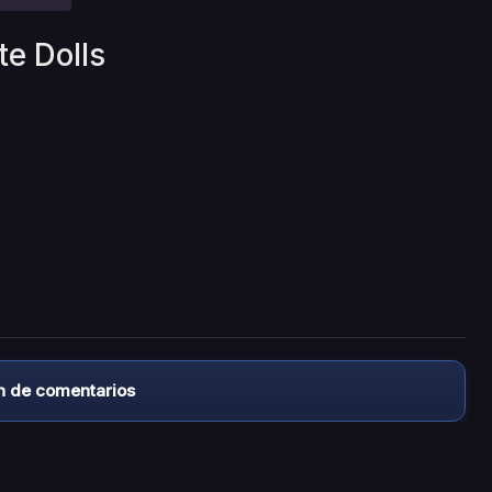
te Dolls
n de comentarios
almacena ningún archivo/video en sus servidores, ni enlaz