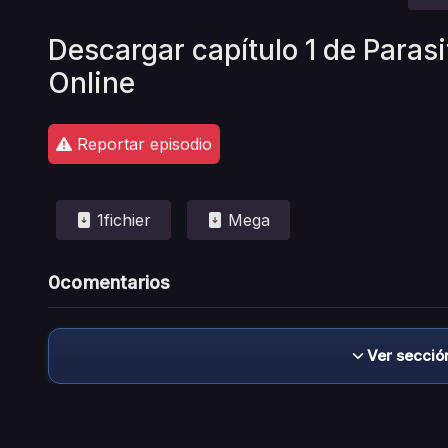
Descargar capítulo 1 de Parasi
Online
Reportar episodio
1fichier
Mega
0
comentarios
Ver secció
Descargo de responsabilidad: este sitio no 