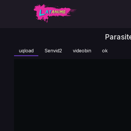
Parasit
uqload
Senvid2
videobin
ok