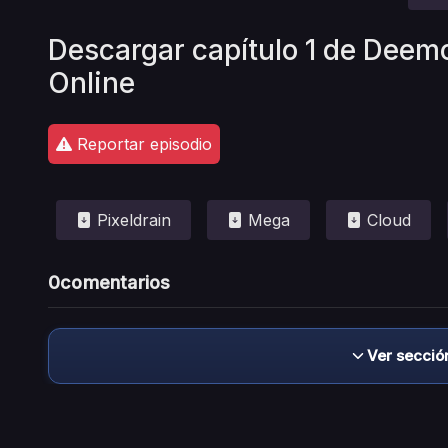
Descargar capítulo 1 de Deemo
Online
Reportar episodio
Pixeldrain
Mega
Cloud
0
comentarios
Ver secció
Descargo de responsabilidad: este sitio no 