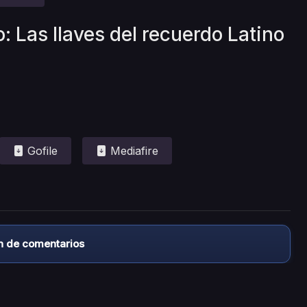
: Las llaves del recuerdo Latino
Gofile
Mediafire
n de comentarios
almacena ningún archivo/video en sus servidores, ni enlaz