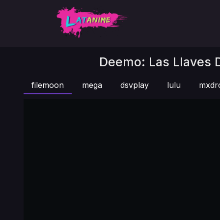
Deemo: Las Llaves D
filemoon
mega
dsvplay
lulu
mxdr