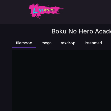
Boku No Hero Acade
filemoon
mega
mxdrop
listeamed