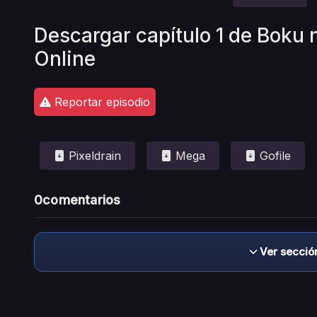
Descargar capítulo 1 de Boku
Online
Reportar episodio
Pixeldrain
Mega
Gofile
0
comentarios
Ver secció
Descargo de responsabilidad: este sitio no 