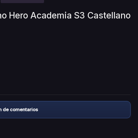
 no Hero Academia S3 Castellano
n de comentarios
almacena ningún archivo/video en sus servidores, ni enlaz