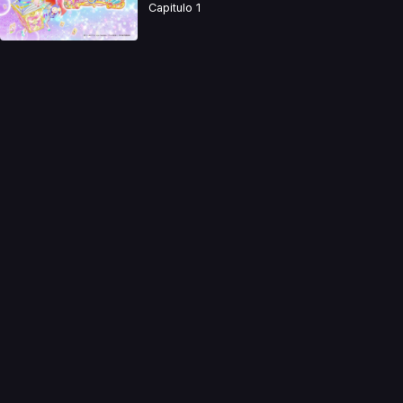
Capitulo 1
a directamente. Ningun video se encuentra