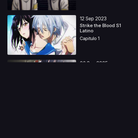
12 Sep 2023
Strike the Blood S1
Latino
Capitulo 1
06 Sep 2025
Peligros en mi
Corazón S1 AMC
Castellan...
Capitulo 1
08 Jul 2019
Street Fighter II V
Castellano
Capitulo 1