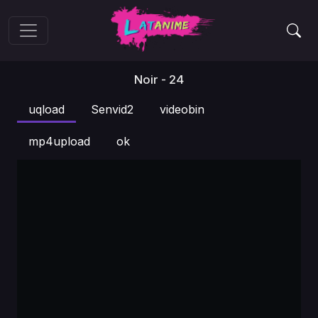
Noir - 24
uqload
Senvid2
videobin
mp4upload
ok