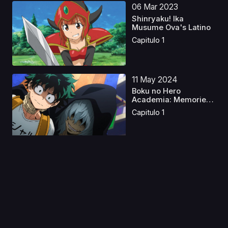
06 Mar 2023
Shinryaku! Ika
Musume Ova's Latino
Capitulo 1
11 May 2024
Boku no Hero
Academia: Memories
Latino
Capitulo 1
05 May 2026
I Want to End this Love
Game Latino
Capitulo 1
03 Jun 2024