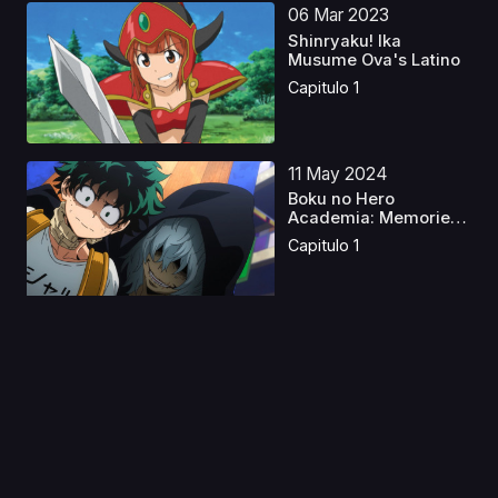
06 Mar 2023
Shinryaku! Ika
Musume Ova's Latino
Capitulo 1
11 May 2024
Boku no Hero
Academia: Memories
Latino
Capitulo 1
05 May 2026
I Want to End this Love
Game Latino
Capitulo 1
03 Jun 2024