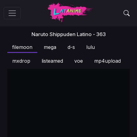
Naruto Shippuden Latino - 363
filemoon
mega
d-s
lulu
mxdrop
listeamed
voe
mp4upload