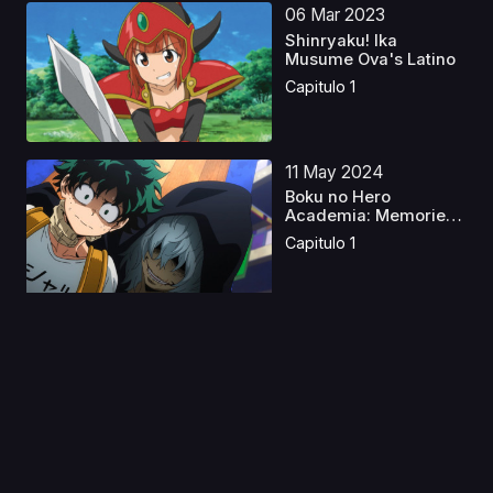
06 Mar 2023
Shinryaku! Ika
Musume Ova's Latino
Capitulo 1
11 May 2024
Boku no Hero
Academia: Memories
Latino
Capitulo 1
05 May 2026
I Want to End this Love
Game Latino
Capitulo 1
03 Jun 2024