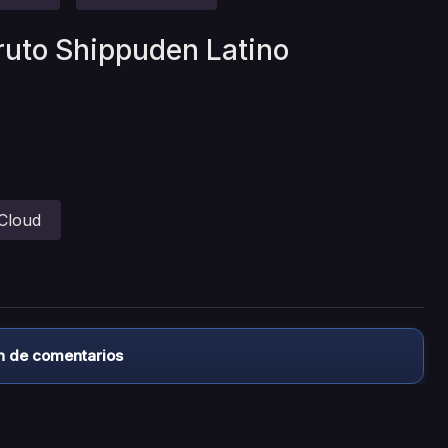
ruto Shippuden Latino
Cloud
n de comentarios
almacena ningún archivo/video en sus servidores, ni enlaz