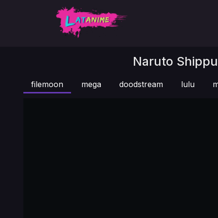
Naruto Shippu
filemoon
mega
doodstream
lulu
m