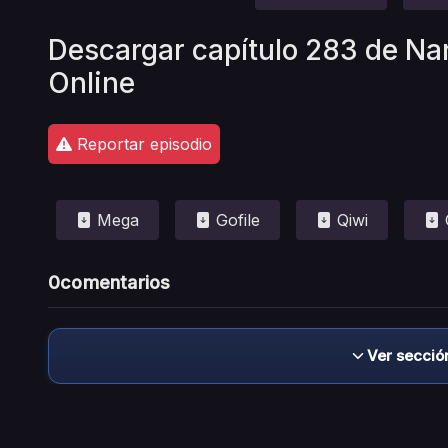
Descargar capítulo 283 de Na
Online
Reportar episodio
Mega
Gofile
Qiwi
0
comentarios
Ver secció
Descargo de responsabilidad: este sitio no 