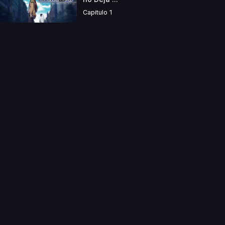
Capitulo 1
a directamente. Ningun video se encuentra