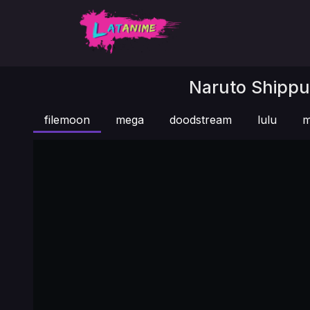
Naruto Shippu
filemoon
mega
doodstream
lulu
m