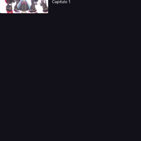
Capitulo 1
a directamente. Ningun video se encuentra