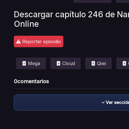
Descargar capítulo 246 de Na
Online
Reportar episodio
Mega
Cloud
Qiwi
0
comentarios
Ver secció
Descargo de responsabilidad: este sitio no 