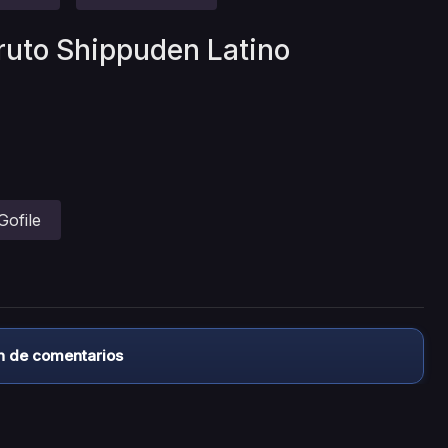
ruto Shippuden Latino
Gofile
n de comentarios
almacena ningún archivo/video en sus servidores, ni enlaz