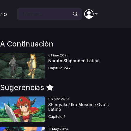
rio
A Continuación
01 Ene 2025
Naruto Shippuden Latino
Capitulo 247
Sugerencias
06 Mar 2023
Shinryaku! Ika Musume Ova's
Latino
Capitulo 1
11 May 2024