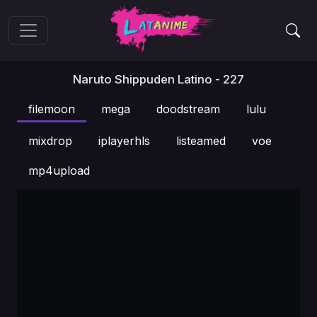
Naruto Shippuden Latino - 227
filemoon
mega
doodstream
lulu
mixdrop
iplayerhls
listeamed
voe
mp4upload