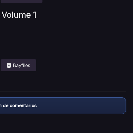
 Volume 1
Bayfiles
n de comentarios
almacena ningún archivo/video en sus servidores, ni enlaz