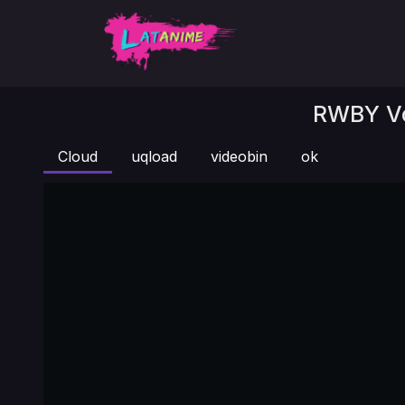
RWBY Vo
Cloud
uqload
videobin
ok