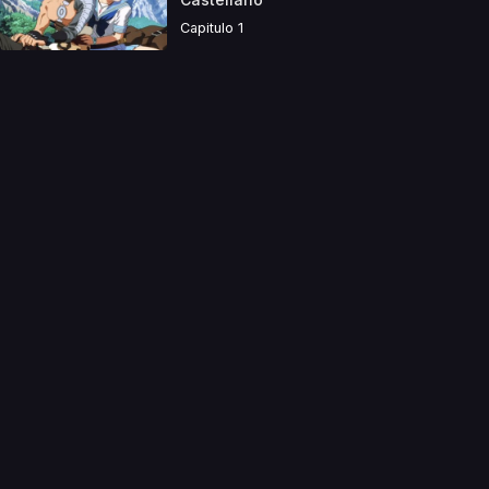
Capitulo 1
a directamente. Ningun video se encuentra