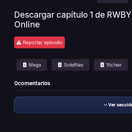
Descargar capítulo 1 de RWBY
Online
Reportar episodio
Mega
Solidfiles
1fichier
0
comentarios
Ver secció
Descargo de responsabilidad: este sitio no 