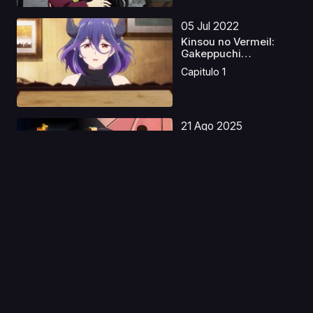
05 Jul 2022
Kinsou no Vermeil:
Gakeppuchi
Majutsushi...
Capitulo 1
21 Ago 2025
Super Cubo Latino
Capitulo 1
10 Nov 2019
Momo e no Tegami
Capitulo 1