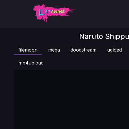
Naruto Shippu
filemoon
mega
doodstream
uqload
mp4upload