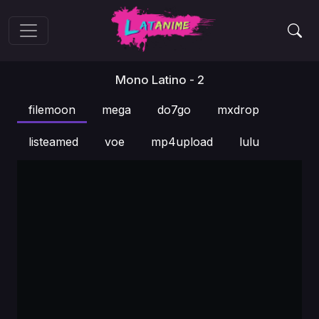
Mono Latino - 2
filemoon
mega
do7go
mxdrop
listeamed
voe
mp4upload
lulu