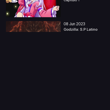
08 Jun 2023
Godzilla: S.P Latino
Capitulo 1
22 Mar 2020
Violet Evergarden
Gaiden: Eien to Jidou
...
Capitulo 1
14 Abr 2021
Osananajimi ga Zettai
ni Makenai Love Co...