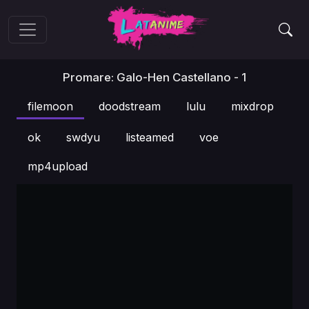
Promare: Galo-Hen Castellano - 1
filemoon
doodstream
lulu
mixdrop
ok
swdyu
listeamed
voe
mp4upload