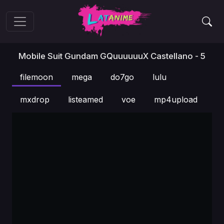
Mobile Suit Gundam GQuuuuuuX Castellano - 5
filemoon
mega
do7go
lulu
mxdrop
listeamed
voe
mp4upload