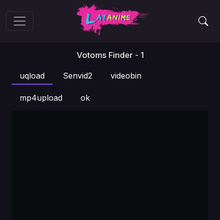
Votoms Finder - 1
uqload
Senvid2
videobin
mp4upload
ok