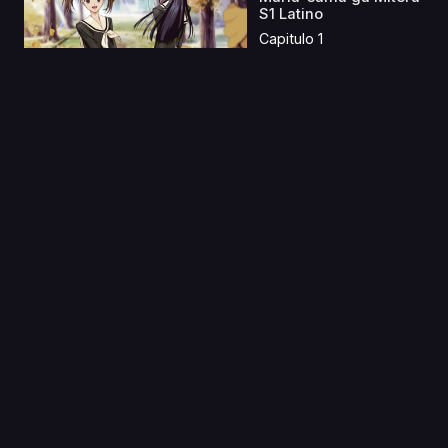
S1 Latino
Capitulo 1
03 Oct 2019
Aa! Megami-sama!:
Tatakau Tsubasa
Capitulo 1
04 Abr 2021
Sentouin,
Hakenshimasu!
Capitulo 1
19 Dic 2023
Bayonetta: Bloody
Fate Castellano