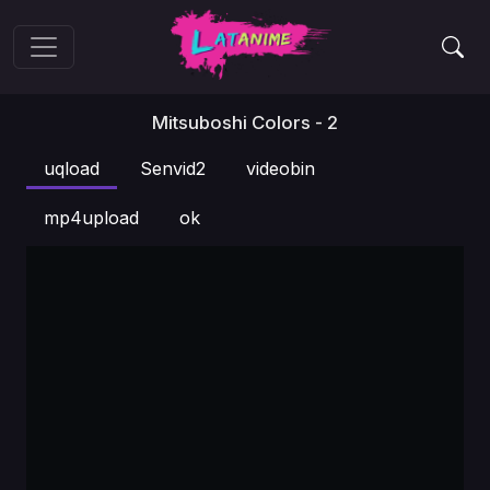
Mitsuboshi Colors - 2
uqload
Senvid2
videobin
mp4upload
ok