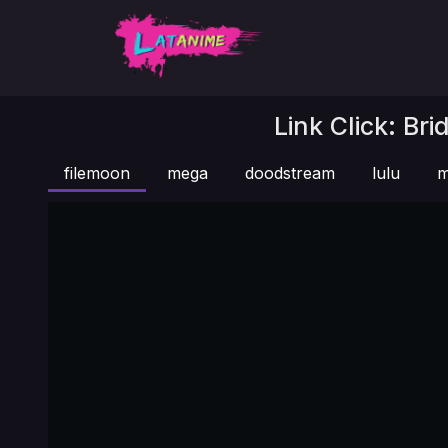
Link Click: Bri
filemoon
mega
doodstream
lulu
m