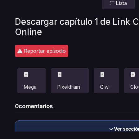
Lista
Descargar capítulo 1 de Link C
Online
Reportar episodio
Mega
Pixeldrain
Qiwi
Clo
0
comentarios
Ver secció