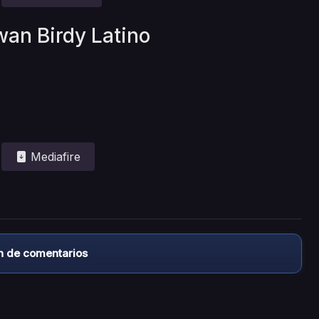
wan Birdy Latino
Mediafire
n de comentarios
almacena ningún archivo/video en sus servidores, ni enlaz