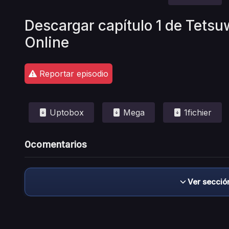
Descargar capítulo 1 de Tetsu
Online
Reportar episodio
Uptobox
Mega
1fichier
0
comentarios
Ver secció
Descargo de responsabilidad: este sitio no 