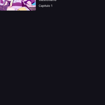
Capitulo 1
a directamente. Ningun video se encuentra