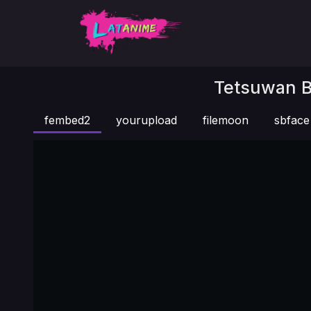
Tetsuwan Bi
fembed2
yourupload
filemoon
sbface