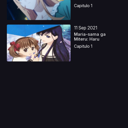
Capitulo 1
11 Sep 2021
Maria-sama ga
Miteru: Haru
Capitulo 1
01 Oct 2020
Assault Lily: Bouquet
Capitulo 1
27 Nov 2019
Toaru Kagaku no
Railgun S: Motto
Marutto...