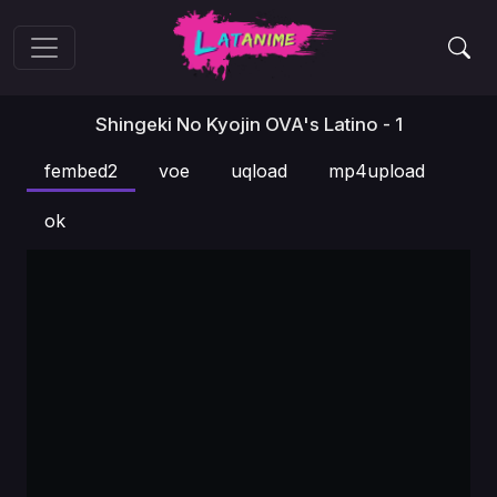
Shingeki No Kyojin OVA's Latino - 1
fembed2
voe
uqload
mp4upload
ok