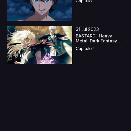
Capitulo 1
31 Jul 2023
BASTARD‼ Heavy
Metal, Dark Fantasy
S2 ...
Capitulo 1
14 Ene 2020
K Seven Stories Movie
3 - Side:Green - U...
Capitulo 1
15 Nov 2023
Cosmo Warrior Zero
Latino