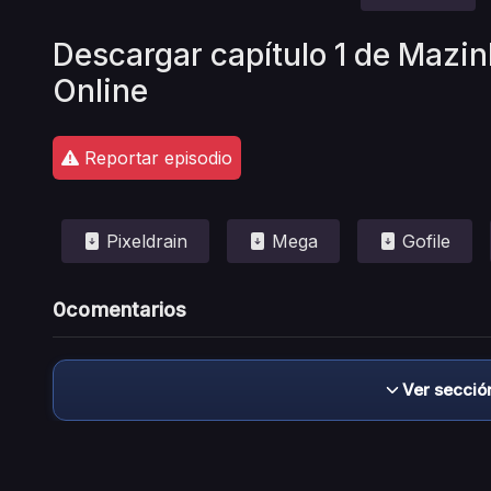
Descargar capítulo 1 de Mazin
Online
Reportar episodio
Pixeldrain
Mega
Gofile
0
comentarios
Ver secció
Descargo de responsabilidad: este sitio no 