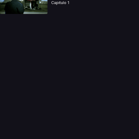
Capitulo 1
a directamente. Ningun video se encuentra