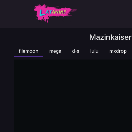
Mazinkaiser 
filemoon
mega
d-s
lulu
mxdrop