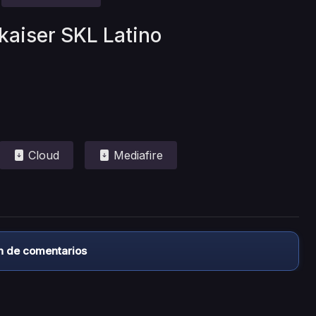
kaiser SKL Latino
Cloud
Mediafire
n de comentarios
almacena ningún archivo/video en sus servidores, ni enlaz