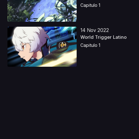
Butter...
Capitulo 1
14 Nov 2022
World Trigger Latino
Capitulo 1
05 Ene 2022
Leadale no Daichi nite
Capitulo 1
06 Feb 2024
Nana Castellano
Capitulo 1