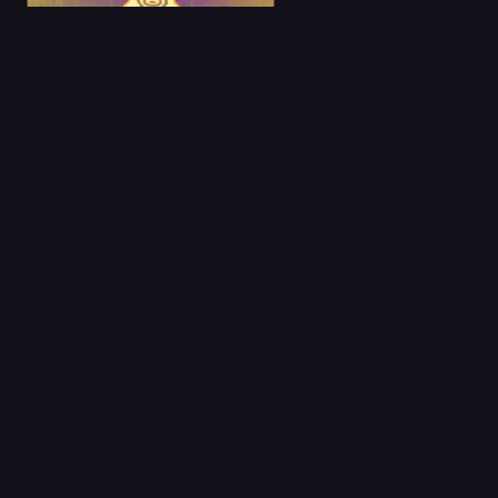
24 Jun 2023
Cazafantasmas
Mikami
Capitulo 1
06 Jun 2023
Inuyasha Película 2
Castellano
Capitulo 1
30 Nov 2022
Ousama Ranking
Latino
Capitulo 1