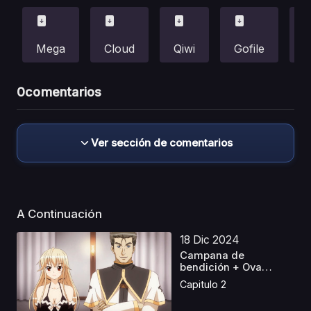
Mega
Cloud
Qiwi
Gofile
F
0
comentarios
Ver sección de comentarios
A Continuación
18 Dic 2024
Campana de
bendición + Ova
Latino
Capitulo 2