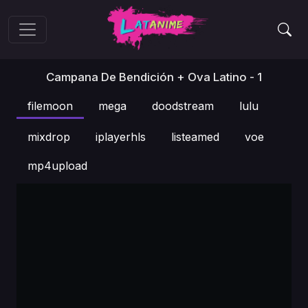
Campana De Bendición + Ova Latino - 1
filemoon
mega
doodstream
lulu
mixdrop
iplayerhls
listeamed
voe
mp4upload