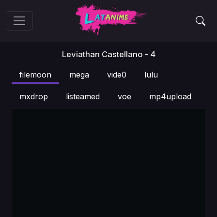
Leviathan Castellano - 4
filemoon
mega
vide0
lulu
mxdrop
listeamed
voe
mp4upload