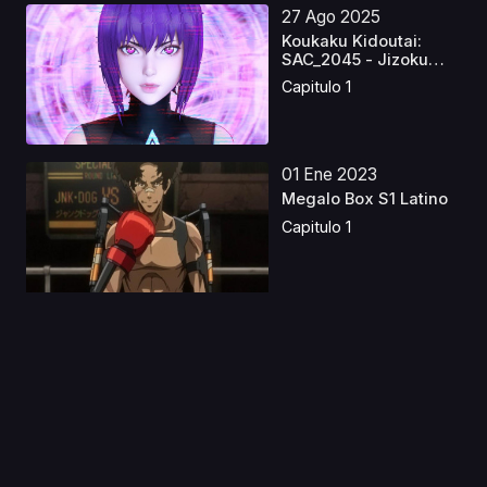
27 Ago 2025
Koukaku Kidoutai:
SAC_2045 - Jizoku
Kano...
Capitulo 1
01 Ene 2023
Megalo Box S1 Latino
Capitulo 1
26 Jul 2026
You and I Are Polar
Opposites Latino
Capitulo 1