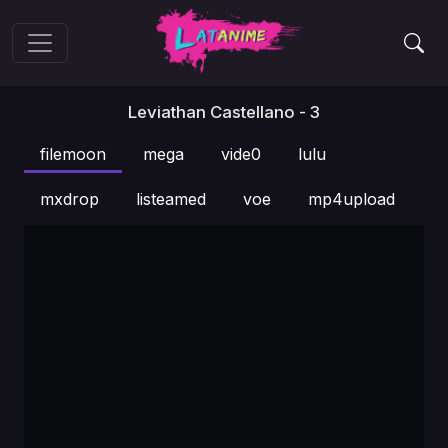
Leviathan Castellano - 3
filemoon
mega
vide0
lulu
mxdrop
listeamed
voe
mp4upload