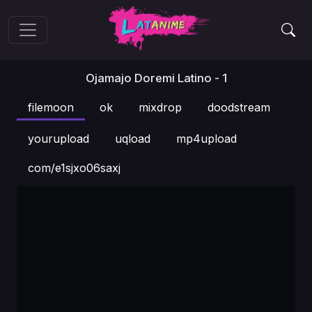
Ojamajo Doremi Latino - 1
filemoon
ok
mixdrop
doodstream
yourupload
uqload
mp4upload
com/e1sjxo06saxj