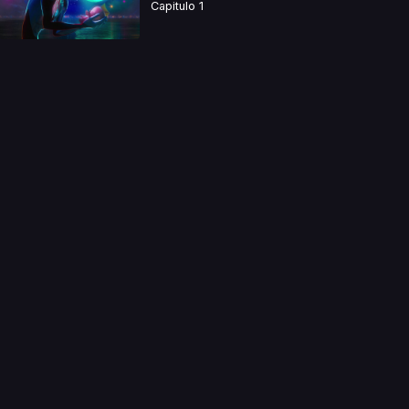
Capitulo 1
a directamente. Ningun video se encuentra