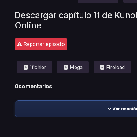
Descargar capítulo 11 de Kuno
Online
Reportar episodio
1fichier
Mega
Fireload
0
comentarios
Ver secció
Descargo de responsabilidad: este sitio no 