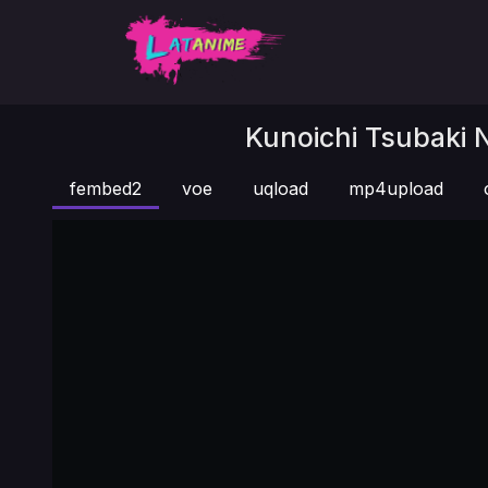
Kunoichi Tsubaki 
fembed2
voe
uqload
mp4upload