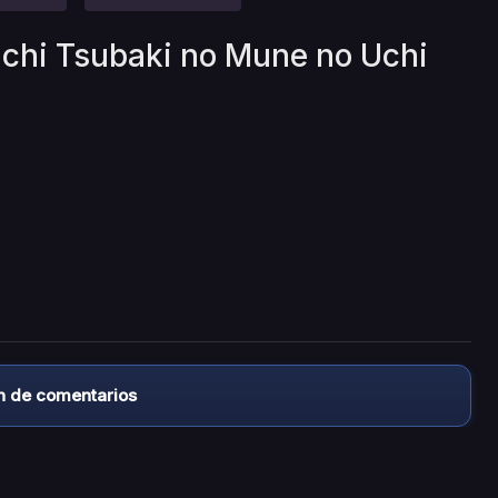
ichi Tsubaki no Mune no Uchi
n de comentarios
almacena ningún archivo/video en sus servidores, ni enlaz