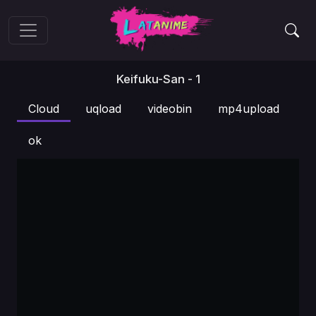
Keifuku-San - 1
Cloud
uqload
videobin
mp4upload
ok