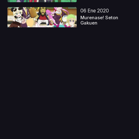
06 Ene 2020
Murenase! Seton
Gakuen
Capitulo 1
06 Jun 2024
Hanma Baki vs.
Kengan Ashura Latino
Capitulo 1
13 Oct 2019
Rifle Is Beautiful
Capitulo 1