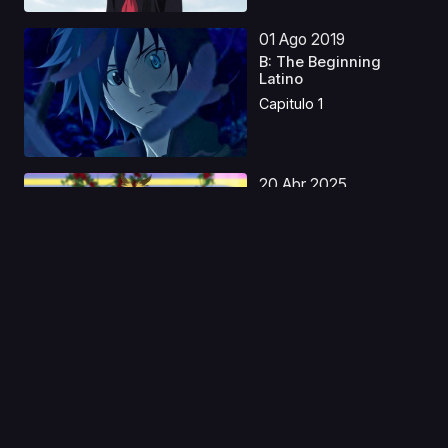
01 Ago 2019
B: The Beginning
Latino
Capitulo 1
20 Abr 2025
My Hero Academia:
Ahora es tu Turno
Lati...
Capitulo 1
28 Feb 2023
JoJo's Bizarre
Adventure: S2 Latino
Capitulo 1