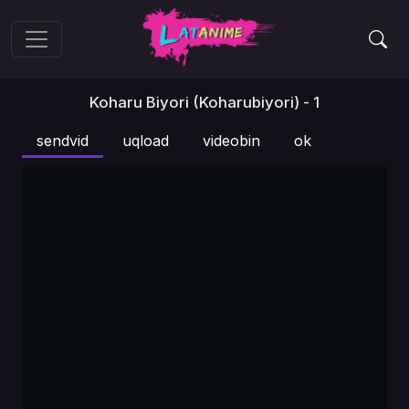
Koharu Biyori (Koharubiyori) - 1
sendvid
uqload
videobin
ok