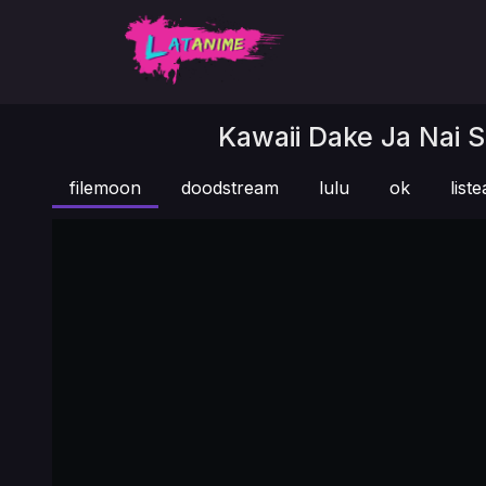
Kawaii Dake Ja Nai S
filemoon
doodstream
lulu
ok
list