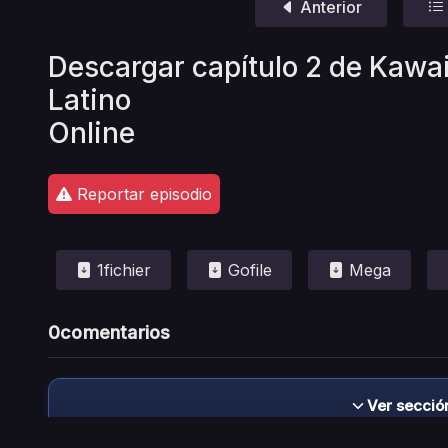
Anterior
Descargar capítulo 2 de Kawai
Latino
Online
Reportar episodio
1fichier
Gofile
Mega
0
comentarios
Ver secció