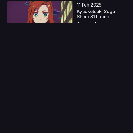
11 Feb 2025
Kyuuketsuki Sugu
Shinu S1 Latino
Capitulo 1
20 Jun 2019
Flanders no Inu (El
perro de Flandes) La...
Capitulo 1
12 Jul 2023
Tonikaku Kawaii:
Joshikou-hen Latino
Capitulo 1