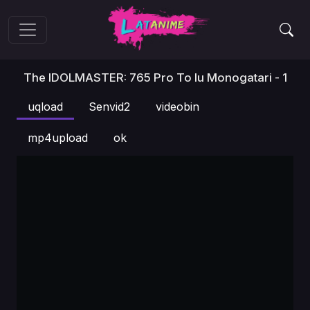
The IDOLMASTER: 765 Pro To Iu Monogatari - 1
uqload
Senvid2
videobin
mp4upload
ok